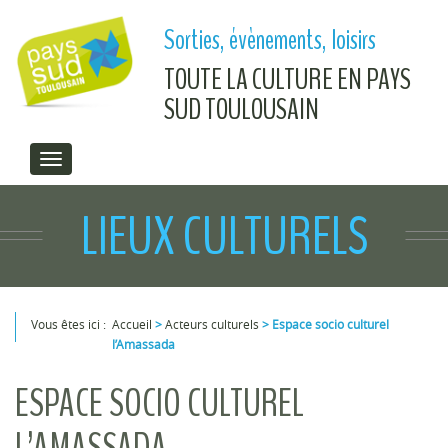
Aller au contenu principal
Sorties, évènements, loisirs
TOUTE LA CULTURE EN PAYS
SUD TOULOUSAIN
LIEUX CULTURELS
Vous êtes ici :
Accueil
>
Acteurs culturels
>
Espace socio culturel
l’Amassada
Vous êtes ici
ESPACE SOCIO CULTUREL
L’AMASSADA