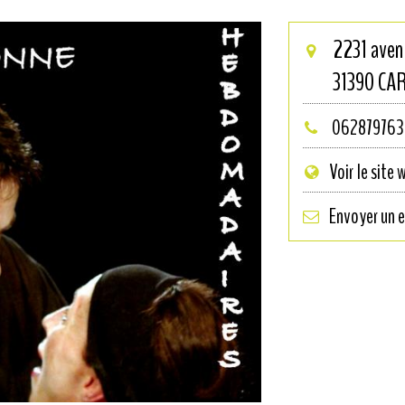
2231 aven
31390
CA
062879763
Voir le site 
Envoyer un e