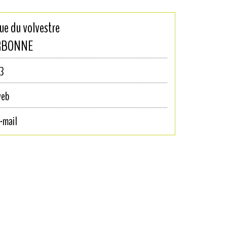
ue du volvestre
RBONNE
3
web
-mail