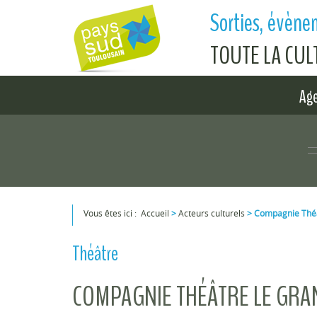
Aller au contenu principal
Sorties, évènem
TOUTE LA CU
Ag
Vous êtes ici :
Accueil
>
Acteurs culturels
>
Compagnie Théâ
Vous êtes ici
Théâtre
COMPAGNIE THÉÂTRE LE GR