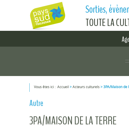
Aller au contenu principal
Sorties, évènem
TOUTE LA CU
Ag
Vous êtes ici :
Accueil
>
Acteurs culturels
>
3PA/Maison de l
Vous êtes ici
Autre
3PA/MAISON DE LA TERRE