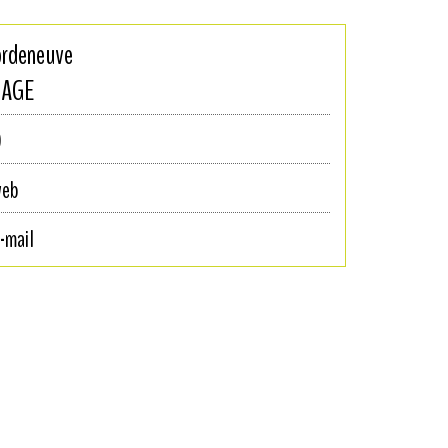
ordeneuve
HAGE
0
web
-mail