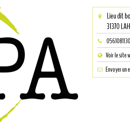
Lieu dit b
31370
LA
056108113
Voir le site 
Envoyer un e